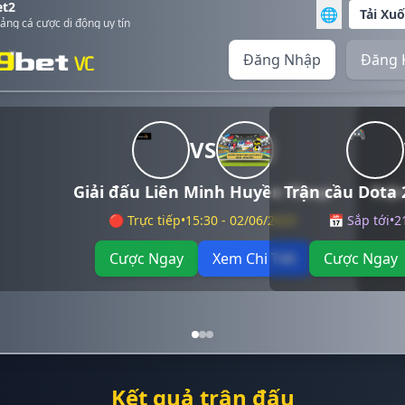
et2
🌐
Tải Xu
ảng cá cược di động uy tín
Đăng Nhập
Đăng 
🎮
VS
rận chung kết CS:GO khu vực Đông Nam Á
Trận cầu Dota 
⏰ Sắp diễn ra
•
19:00 - 05/06/2025
📅 Sắp tới
•
2
Cược Ngay
Xem Chi Tiết
Cược Ngay
Kết quả trận đấu