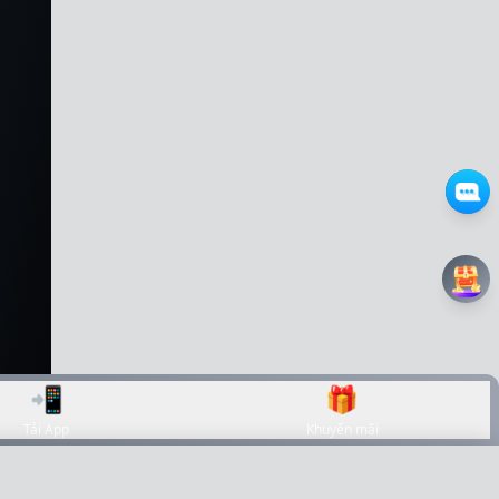
📲
🎁
Tải App
Khuyến mãi
✕