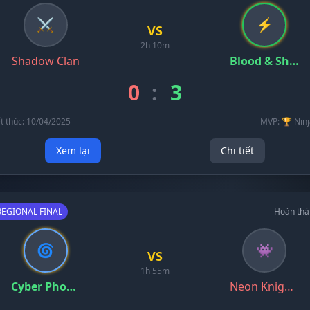
⚔️
⚡
VS
2h 10m
Shadow Clan
Blood & Shadow 2
0
:
3
t thúc: 10/04/2025
MVP: 🏆 Nin
Xem lại
Chi tiết
REGIONAL FINAL
Hoàn thà
🌀
👾
VS
1h 55m
Cyber Phoenix
Neon Knights