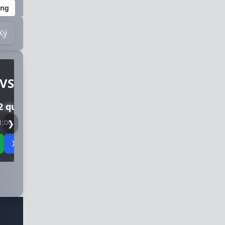
ống
Ký
🕹️
VS
2 quốc tế mở rộng
1:00 - 08/06/2025
❯
Xem Chi Tiết