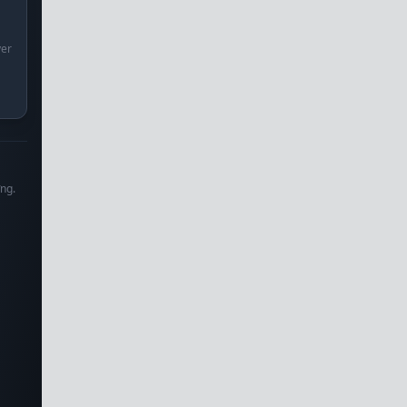
yer
ng.