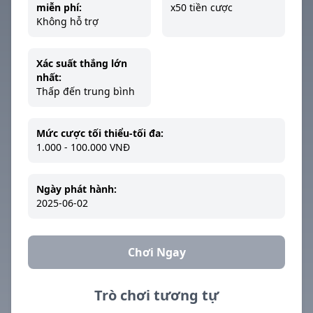
miễn phí:
x50 tiền cược
Không hỗ trợ
Xác suất thắng lớn
nhất:
Thấp đến trung bình
Mức cược tối thiểu-tối đa:
1.000 - 100.000 VNĐ
Ngày phát hành:
2025-06-02
Chơi Ngay
Trò chơi tương tự