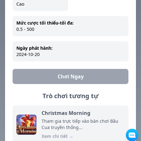
Cao
Mức cược tối thiểu-tối đa:
0.5 - 500
Ngày phát hành:
2024-10-20
Chơi Ngay
Trò chơi tương tự
Christmas Morning
Tham gia trực tiếp vào bàn chơi Bầu
Cua truyền thống...
Xem chi tiết →