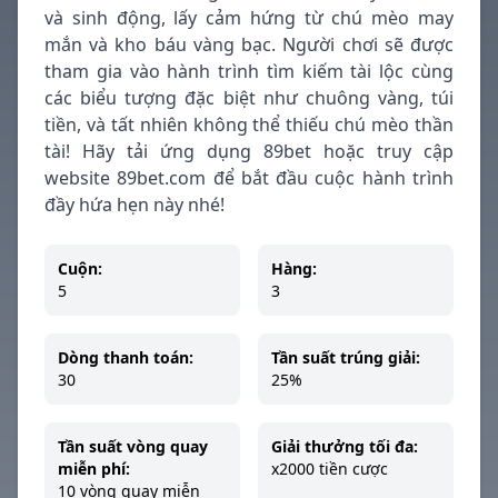
và sinh động, lấy cảm hứng từ chú mèo may
mắn và kho báu vàng bạc. Người chơi sẽ được
tham gia vào hành trình tìm kiếm tài lộc cùng
các biểu tượng đặc biệt như chuông vàng, túi
tiền, và tất nhiên không thể thiếu chú mèo thần
tài! Hãy tải ứng dụng 89bet hoặc truy cập
website 89bet.com để bắt đầu cuộc hành trình
đầy hứa hẹn này nhé!
Cuộn:
Hàng:
5
3
Dòng thanh toán:
Tần suất trúng giải:
30
25%
Tần suất vòng quay
Giải thưởng tối đa:
miễn phí:
x2000 tiền cược
10 vòng quay miễn