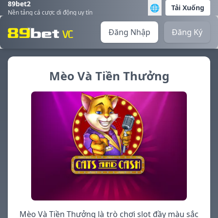
89bet2
🌐
Tải Xuống
Nền tảng cá cược di động uy tín
Đăng Nhập
Đăng Ký
Mèo Và Tiền Thưởng
Mèo Và Tiền Thưởng là trò chơi slot đầy màu sắc