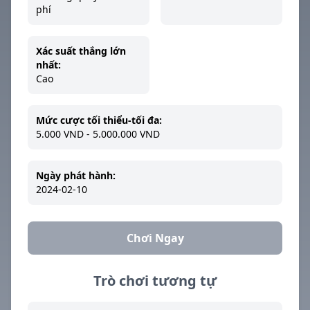
phí
Xác suất thắng lớn
nhất:
Cao
Mức cược tối thiểu-tối đa:
5.000 VND - 5.000.000 VND
Ngày phát hành:
2024-02-10
Chơi Ngay
Trò chơi tương tự